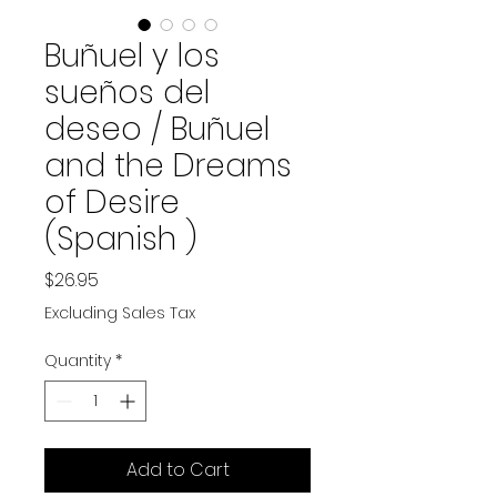
Buñuel y los
sueños del
deseo / Buñuel
and the Dreams
of Desire
(Spanish )
Price
$26.95
Excluding Sales Tax
Quantity
*
Add to Cart