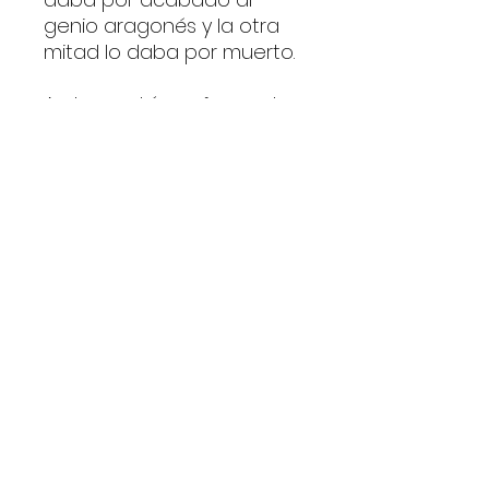
genio aragonés y la otra
mitad lo daba por muerto.
Ambos están enfrascados
en la escritura del guion de
Belle de jour, intentan
adaptar la novela
homónima del escritor de
entreguerras Joseph
Kessel, un proyecto
maldito que ya ha pasado
por las manos de varios
directores, guionistas y
productores. Buñuel sufre
una profunda crisis
creativa y vital, y Carrière
ve como peligra su
incipiente carrera